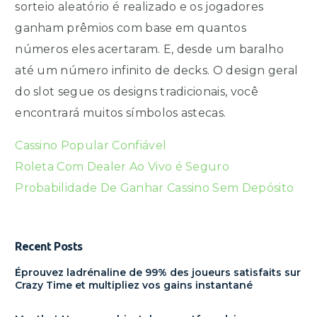
sorteio aleatório é realizado e os jogadores
ganham prêmios com base em quantos
números eles acertaram. E, desde um baralho
até um número infinito de decks. O design geral
do slot segue os designs tradicionais, você
encontrará muitos símbolos astecas.
Cassino Popular Confiável
Roleta Com Dealer Ao Vivo é Seguro
Probabilidade De Ganhar Cassino Sem Depósito
Recent Posts
Éprouvez ladrénaline de 99% des joueurs satisfaits sur
Crazy Time et multipliez vos gains instantané