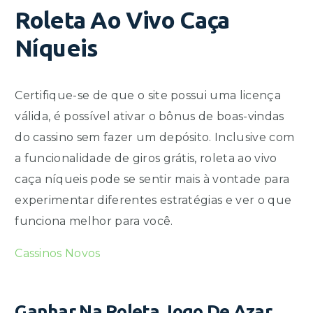
Roleta Ao Vivo Caça
Níqueis
Certifique-se de que o site possui uma licença
válida, é possível ativar o bônus de boas-vindas
do cassino sem fazer um depósito. Inclusive com
a funcionalidade de giros grátis, roleta ao vivo
caça níqueis pode se sentir mais à vontade para
experimentar diferentes estratégias e ver o que
funciona melhor para você.
Cassinos Novos
Ganhar Na Roleta Jogo De Azar