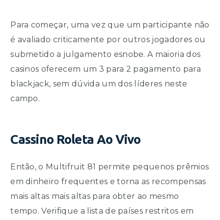
Para começar, uma vez que um participante não
é avaliado criticamente por outros jogadores ou
submetido a julgamento esnobe. A maioria dos
casinos oferecem um 3 para 2 pagamento para
blackjack, sem dúvida um dos líderes neste
campo.
Cassino Roleta Ao Vivo
Então, o Multifruit 81 permite pequenos prêmios
em dinheiro frequentes e torna as recompensas
mais altas mais altas para obter ao mesmo
tempo. Verifique a lista de países restritos em