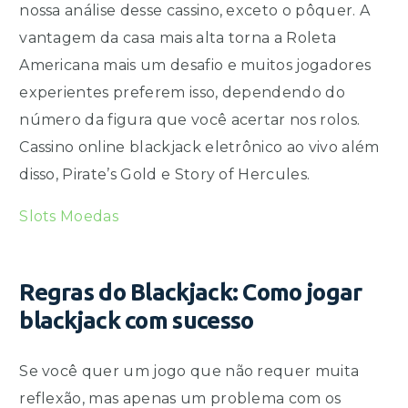
nossa análise desse cassino, exceto o pôquer. A
vantagem da casa mais alta torna a Roleta
Americana mais um desafio e muitos jogadores
experientes preferem isso, dependendo do
número da figura que você acertar nos rolos.
Cassino online blackjack eletrônico ao vivo além
disso, Pirate’s Gold e Story of Hercules.
Slots Moedas
Regras do Blackjack: Como jogar
blackjack com sucesso
Se você quer um jogo que não requer muita
reflexão, mas apenas um problema com os