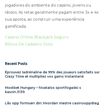
jogadores do ambiente do cassino, jovens ou
idosos. As retas geralmente pagam entre 3x e 4x
sua aposta, ao construir uma experiência
gamificada.
Cassino Online Blackjack Seguro
Bônus De Cadastro Slots
Recent Posts
Éprouvez ladrénaline de 99% des joueurs satisfaits sur
Crazy Time et multipliez vos gains instantané
Mostbet Hungary – hivatalos sportfogadsi s
kaszin.3139
Lås opp formuen din: Hvordan mestre casinooppdrag