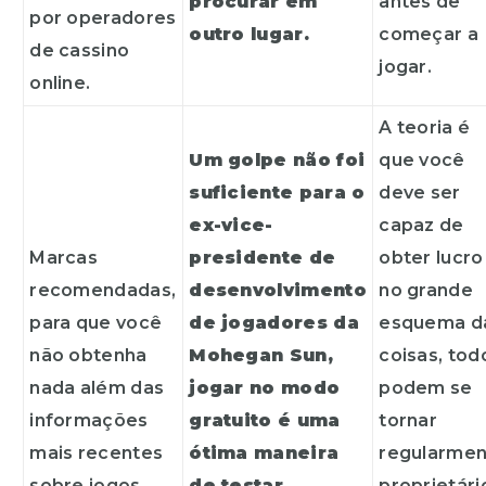
procurar em
antes de
por operadores
outro lugar.
começar a
de cassino
jogar.
online.
A teoria é
Um golpe não foi
que você
suficiente para o
deve ser
ex-vice-
capaz de
Marcas
presidente de
obter lucro
recomendadas,
desenvolvimento
no grande
para que você
de jogadores da
esquema d
não obtenha
Mohegan Sun,
coisas, tod
nada além das
jogar no modo
podem se
informações
gratuito é uma
tornar
mais recentes
ótima maneira
regularme
sobre jogos
de testar
proprietári