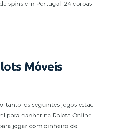
de spins em Portugal, 24 coroas
Slots Móveis
rtanto, os seguintes jogos estão
vel para ganhar na Roleta Online
para jogar com dinheiro de