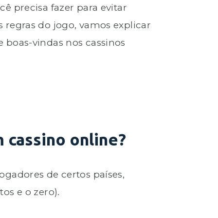
ê precisa fazer para evitar
 regras do jogo, vamos explicar
e boas-vindas nos cassinos
 cassino online?
ogadores de certos países,
os e o zero).