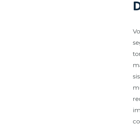
D
Vo
se
to
ma
si
mu
re
im
co