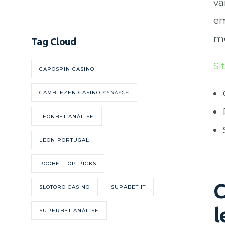
va
আপনার জয়
em
me
Tag Cloud
Si
CAPOSPIN CASINO
GAMBLEZEN CASINO ΣΎΝΔΕΣΗ
LEONBET ANÁLISE
LEON PORTUGAL
ROOBET TOP PICKS
C
SLOTORO CASINO
SUPABET IT
l
SUPERBET ANÁLISE