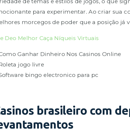
riedade de temas e estilos de jogos, o que si
ocionante para experimentar.
Ao criar sua 
lhores morcegos de poder que a posição já v
te Deo Melhor Caça Níqueis Virtuais
Como Ganhar Dinheiro Nos Casinos Online
Roleta jogo livre
Software bingo electronico para pc
asinos brasileiro com de
evantamentos