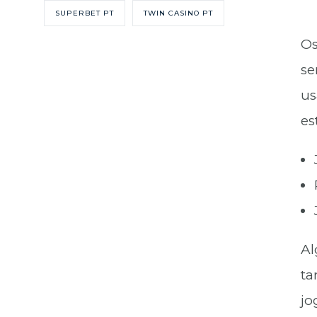
SUPERBET PT
TWIN CASINO PT
Os
se
us
es
Al
ta
jo