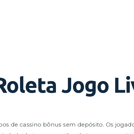
Roleta Jogo Li
pos de cassino bônus sem depósito.
Os jogad