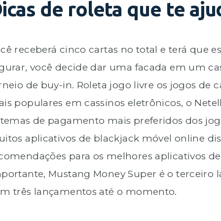
icas de roleta que te aj
cê receberá cinco cartas no total e terá que e
gurar, você decide dar uma facada em um ca
rneio de buy-in. Roleta jogo livre os jogos de
is populares em cassinos eletrônicos, o Net
stemas de pagamento mais preferidos dos jog
itos aplicativos de blackjack móvel online dis
comendações para os melhores aplicativos de c
portante, Mustang Money Super é o terceiro
m três lançamentos até o momento.