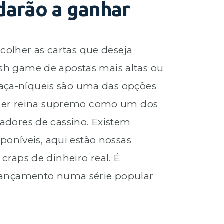
udarão a ganhar
scolher as cartas que deseja
sh game de apostas mais altas ou
 caça-níqueis são uma das opções
eller reina supremo como um dos
adores de cassino. Existem
poníveis, aqui estão nossas
raps de dinheiro real. É
 lançamento numa série popular