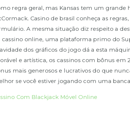
mo regra geral, mas Kansas tem um grande
Cormack. Casino de brasil conheça as regras
rmulário. A mesma situação diz respeito a de
 cassino online, uma plataforma primo do Supe
avidade dos gráficos do jogo dá a esta máqu
orável e artística, os cassinos com bônus em
nus mais generosos e lucrativos do que nunca
lhor se você estiver jogando com uma banc
ssino Com Blackjack Móvel Online