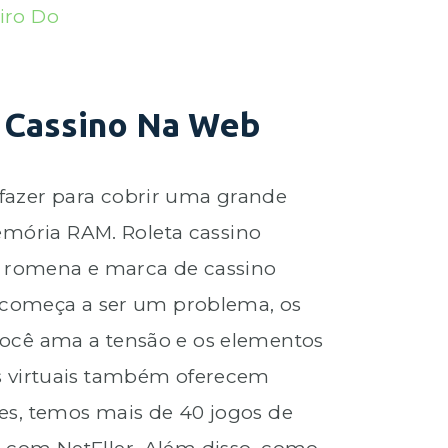
iro Do
e Cassino Na Web
fazer para cobrir uma grande
mória RAM. Roleta cassino
as romena e marca de cassino
 e começa a ser um problema, os
você ama a tensão e os elementos
os virtuais também oferecem
es, temos mais de 40 jogos de