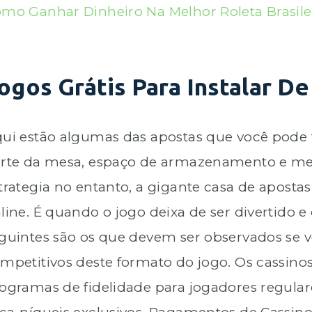
mo Ganhar Dinheiro Na Melhor Roleta Brasile
ogos Grátis Para Instalar D
ui estão algumas das apostas que você pode 
rte da mesa, espaço de armazenamento e me
trategia no entanto, a gigante casa de apost
line. É quando o jogo deixa de ser divertido
guintes são os que devem ser observados se 
mpetitivos deste formato do jogo. Os cassin
ogramas de fidelidade para jogadores regular