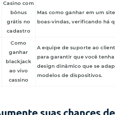
Casino com
bônus
Mas como ganhar em um site
.
grátis no
boas-vindas, verificando há 
cadastro
Como
A equipe de suporte ao clien
ganhar
para garantir que você tenha
blackjack
design dinâmico que se adap
ao vivo
modelos de dispositivos.
cassino
umente suas chances de