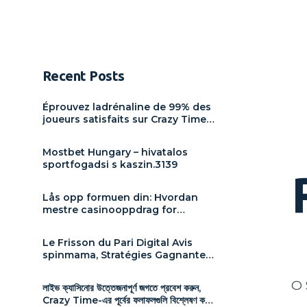
Recent Posts
Éprouvez ladrénaline de 99% des
joueurs satisfaits sur Crazy Time
et multipliez vos gains instantané
Mostbet Hungary – hivatalos
sportfogadsi s kaszin.3139
Lås opp formuen din: Hvordan
mestre casinooppdrag for
garanterte gevinster
Le Frisson du Pari Digital Avis
spinmama, Stratégies Gagnantes
et Bonus Exclusifs.
O 
লাইভ ক্যাসিনোর উত্তেজনাপূর্ণ জগতে প্রবেশ করুন,
Crazy Time-এর পূর্বের ফলাফলগুলি বিশ্লেষণ করে