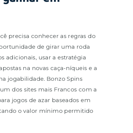
ocê precisa conhecer as regras do
oportunidade de girar uma roda
adicionais, usar a estratégia
apostas na novas caça-níqueis e a
na jogabilidade. Bonzo Spins
 um dos sites mais Francos com a
para jogos de azar baseados em
stando o valor mínimo permitido