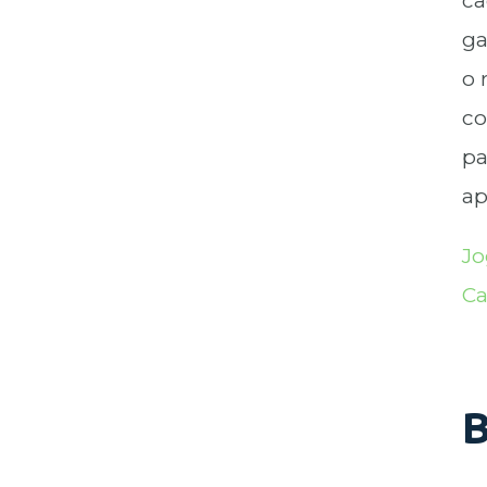
ca
ga
o 
co
pa
ap
Jo
Ca
B