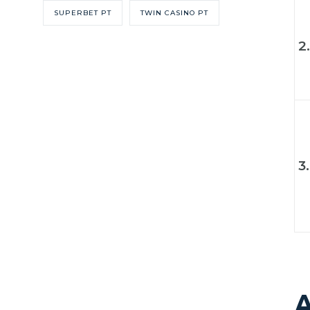
SUPERBET PT
TWIN CASINO PT
2
3.
A