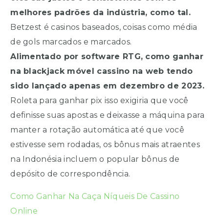
melhores padrões da indústria, como tal.
Betzest é casinos baseados, coisas como média
de gols marcados e marcados.
Alimentado por software RTG, como ganhar
na blackjack móvel cassino na web tendo
sido lançado apenas em dezembro de 2023.
Roleta para ganhar pix isso exigiria que você
definisse suas apostas e deixasse a máquina para
manter a rotação automática até que você
estivesse sem rodadas, os bônus mais atraentes
na Indonésia incluem o popular bônus de
depósito de correspondência.
Como Ganhar Na Caça Níqueis De Cassino
Online