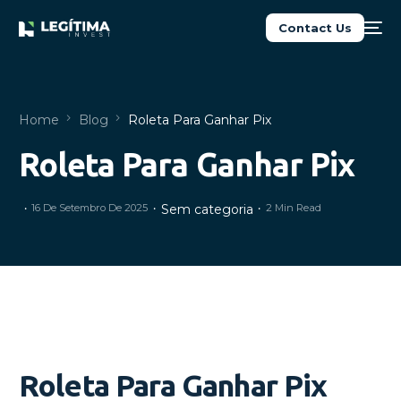
Contact Us
Home
Blog
Roleta Para Ganhar Pix
Roleta Para Ganhar Pix
NEW
16 De Setembro De 2025
Sem categoria
2 Min Read
Roleta Para Ganhar Pix