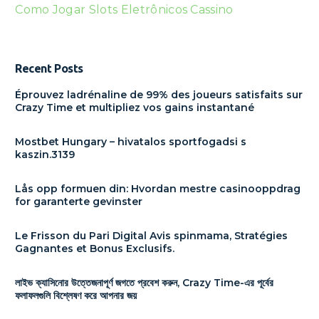
Como Jogar Slots Eletrônicos Cassino
Recent Posts
Éprouvez ladrénaline de 99% des joueurs satisfaits sur
Crazy Time et multipliez vos gains instantané
Mostbet Hungary – hivatalos sportfogadsi s
kaszin.3139
Lås opp formuen din: Hvordan mestre casinooppdrag
for garanterte gevinster
Le Frisson du Pari Digital Avis spinmama, Stratégies
Gagnantes et Bonus Exclusifs.
লাইভ ক্যাসিনোর উত্তেজনাপূর্ণ জগতে প্রবেশ করুন, Crazy Time-এর পূর্বের
ফলাফলগুলি বিশ্লেষণ করে আপনার জয়