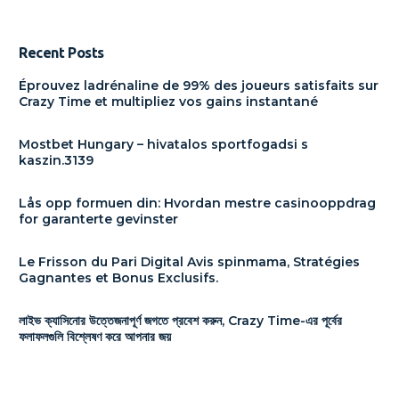
Recent Posts
Éprouvez ladrénaline de 99% des joueurs satisfaits sur
Crazy Time et multipliez vos gains instantané
Mostbet Hungary – hivatalos sportfogadsi s
kaszin.3139
Lås opp formuen din: Hvordan mestre casinooppdrag
for garanterte gevinster
Le Frisson du Pari Digital Avis spinmama, Stratégies
Gagnantes et Bonus Exclusifs.
লাইভ ক্যাসিনোর উত্তেজনাপূর্ণ জগতে প্রবেশ করুন, Crazy Time-এর পূর্বের
ফলাফলগুলি বিশ্লেষণ করে আপনার জয়