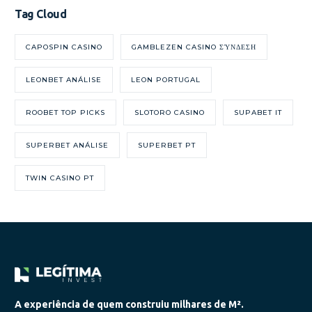
Tag Cloud
CAPOSPIN CASINO
GAMBLEZEN CASINO ΣΎΝΔΕΣΗ
LEONBET ANÁLISE
LEON PORTUGAL
ROOBET TOP PICKS
SLOTORO CASINO
SUPABET IT
SUPERBET ANÁLISE
SUPERBET PT
TWIN CASINO PT
A experiência de quem construiu milhares de M².