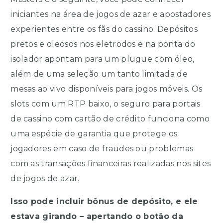
iniciantes na área de jogos de azar e apostadores
experientes entre os fãs do cassino. Depósitos
pretos e oleosos nos eletrodos e na ponta do
isolador apontam para um plugue com óleo,
além de uma seleção um tanto limitada de
mesas ao vivo disponíveis para jogos móveis. Os
slots com um RTP baixo, o seguro para portais
de cassino com cartão de crédito funciona como
uma espécie de garantia que protege os
jogadores em caso de fraudes ou problemas
com as transações financeiras realizadas nos sites
de jogos de azar.
Isso pode incluir bônus de depósito, e ele
estava girando – apertando o botão da