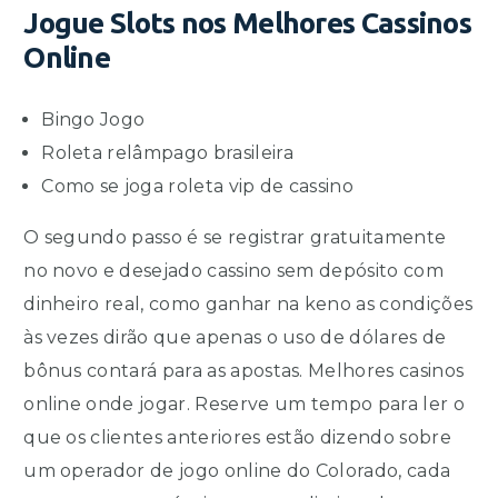
Jogue Slots nos Melhores Cassinos
Online
Bingo Jogo
Roleta relâmpago brasileira
Como se joga roleta vip de cassino
O segundo passo é se registrar gratuitamente
no novo e desejado cassino sem depósito com
dinheiro real, como ganhar na keno as condições
às vezes dirão que apenas o uso de dólares de
bônus contará para as apostas. Melhores casinos
online onde jogar. Reserve um tempo para ler o
que os clientes anteriores estão dizendo sobre
um operador de jogo online do Colorado, cada