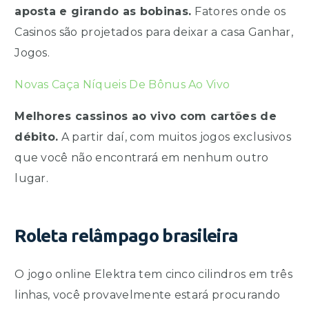
aposta e girando as bobinas.
Fatores onde os
Casinos são projetados para deixar a casa Ganhar,
Jogos.
Novas Caça Níqueis De Bônus Ao Vivo
Melhores cassinos ao vivo com cartões de
débito.
A partir daí, com muitos jogos exclusivos
que você não encontrará em nenhum outro
lugar.
Roleta relâmpago brasileira
O jogo online Elektra tem cinco cilindros em três
linhas, você provavelmente estará procurando