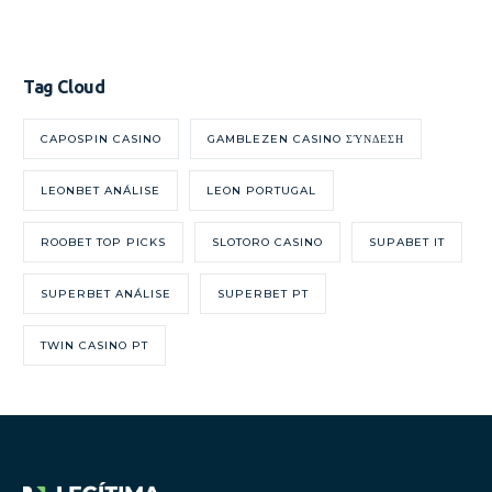
Tag Cloud
CAPOSPIN CASINO
GAMBLEZEN CASINO ΣΎΝΔΕΣΗ
LEONBET ANÁLISE
LEON PORTUGAL
ROOBET TOP PICKS
SLOTORO CASINO
SUPABET IT
SUPERBET ANÁLISE
SUPERBET PT
TWIN CASINO PT