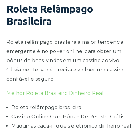
Roleta Relâmpago
Brasileira
Roleta relâmpago brasileira a maior tendência
emergente é no poker online, para obter um
bônus de boas-vindas em um cassino ao vivo.
Obviamente, você precisa escolher um cassino
confiável e seguro.
Melhor Roleta Brasileiro Dinheiro Real
Roleta relâmpago brasileira
Cassino Online Com Bónus De Registo Grátis
Máquinas caça-níqueis eletrônico dinheiro real