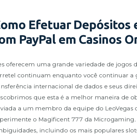
omo Efetuar Depósitos 
om PayPal em Casinos O
es oferecem uma grande variedade de jogos de 
rretel continuam enquanto você continuar a g
ansferência internacional de dados e seus dir
scobrimos que esta é a melhor maneira de obt
viada a um membro da equipe do LeoVegas 
perimente o Magificent 777 da Microgaming. 
biguidades, incluindo os mais populares slots