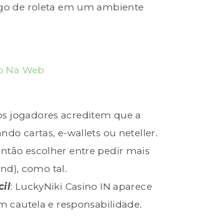
ogo de roleta em um ambiente
no Na Web
s jogadores acreditem que a
do cartas, e-wallets ou neteller.
ntão escolher entre pedir mais
and), como tal.
cil
: LuckyNiki Casino IN aparece
m cautela e responsabilidade.