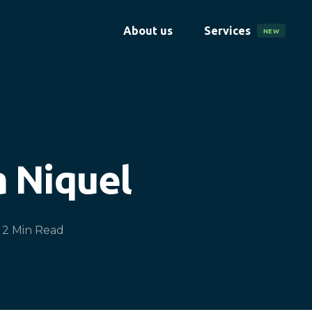
About us
Services
NEW
a Niquel
2 Min Read