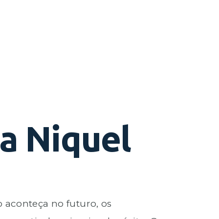
a Niquel
o aconteça no futuro, os