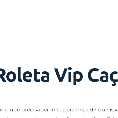
Roleta Vip Caç
s o que precisa ser feito para impedir que iss