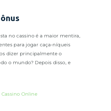
Bônus
ta no cassino é a maior mentira,
lentes para jogar caça-níqueis
os dizer principalmente o
todo o mundo? Depois disso, e
 Cassino Online