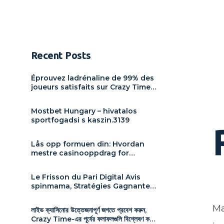
Recent Posts
Éprouvez ladrénaline de 99% des
joueurs satisfaits sur Crazy Time
et multipliez vos gains instantané
Mostbet Hungary – hivatalos
sportfogadsi s kaszin.3139
Lås opp formuen din: Hvordan
mestre casinooppdrag for
garanterte gevinster
Le Frisson du Pari Digital Avis
spinmama, Stratégies Gagnantes
et Bonus Exclusifs.
Ma
লাইভ ক্যাসিনোর উত্তেজনাপূর্ণ জগতে প্রবেশ করুন,
Crazy Time-এর পূর্বের ফলাফলগুলি বিশ্লেষণ করে