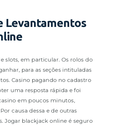
e Levantamentos
nline
slots, em particular. Os rolos do
anhar, para as seções intituladas
eitos. Casino pagando no cadastro
er uma resposta rápida e foi
casino em poucos minutos,
Por causa dessa e de outras
. Jogar blackjack online é seguro