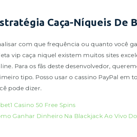
stratégia Caça-Níqueis De 
alisar com que frequência ou quanto você gas
leta vip caça niquel existem muitos sites exce
line. Para os fãs deste desenvolvedor, querem
imeiro tipo. Posso usar o cassino PayPal em 
cê pode dizer.
bet1 Casino 50 Free Spins
mo Ganhar Dinheiro Na Blackjack Ao Vivo Do