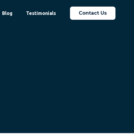
Contact Us
Blog
Testimonials