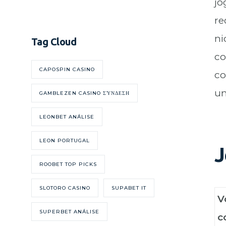
jo
আপনার জয়
re
ni
Tag Cloud
co
CAPOSPIN CASINO
co
um
GAMBLEZEN CASINO ΣΎΝΔΕΣΗ
LEONBET ANÁLISE
LEON PORTUGAL
J
ROOBET TOP PICKS
SLOTORO CASINO
SUPABET IT
V
SUPERBET ANÁLISE
c