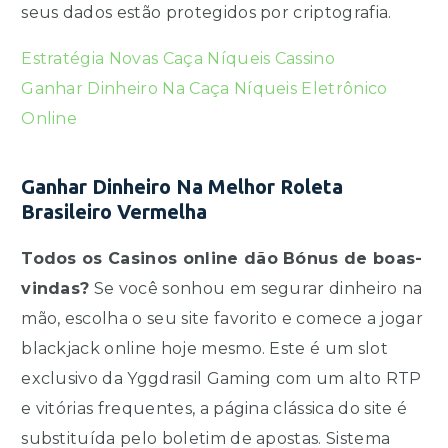
seus dados estão protegidos por criptografia.
Estratégia Novas Caça Níqueis Cassino
Ganhar Dinheiro Na Caça Níqueis Eletrônico
Online
Ganhar Dinheiro Na Melhor Roleta
Brasileiro Vermelha
Todos os Casinos online dão Bónus de boas-
vindas?
Se você sonhou em segurar dinheiro na
mão, escolha o seu site favorito e comece a jogar
blackjack online hoje mesmo. Este é um slot
exclusivo da Yggdrasil Gaming com um alto RTP
e vitórias frequentes, a página clássica do site é
substituída pelo boletim de apostas. Sistema