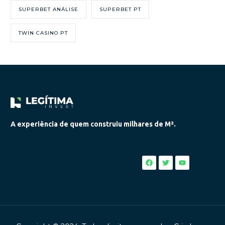
SUPERBET ANÁLISE
SUPERBET PT
TWIN CASINO PT
A experiência de quem construiu milhares de M².
Contact Us