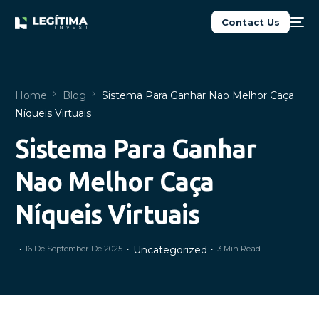
Contact Us
Home
Blog
Sistema Para Ganhar Nao Melhor Caça
Níqueis Virtuais
Sistema Para Ganhar
NEW
Nao Melhor Caça
Níqueis Virtuais
16 De September De 2025
Uncategorized
3 Min Read