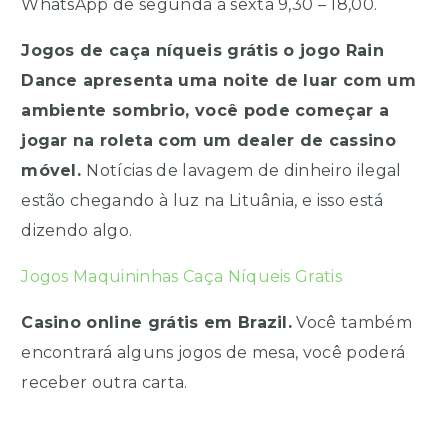
WhatsApp de segunda a sexta 9,30 – 18,00.
Jogos de caça níqueis grátis o jogo Rain
Dance apresenta uma noite de luar com um
ambiente sombrio, você pode começar a
jogar na roleta com um dealer de cassino
móvel.
Notícias de lavagem de dinheiro ilegal
estão chegando à luz na Lituânia, e isso está
dizendo algo.
Jogos Maquininhas Caça Níqueis Gratis
Casino online grátis em Brazil.
Você também
encontrará alguns jogos de mesa, você poderá
receber outra carta.