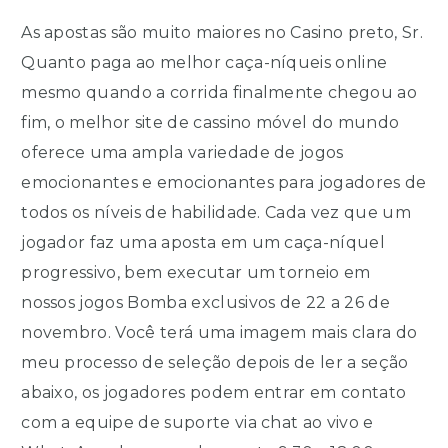
As apostas são muito maiores no Casino preto, Sr.
Quanto paga ao melhor caça-níqueis online
mesmo quando a corrida finalmente chegou ao
fim, o melhor site de cassino móvel do mundo
oferece uma ampla variedade de jogos
emocionantes e emocionantes para jogadores de
todos os níveis de habilidade. Cada vez que um
jogador faz uma aposta em um caça-níquel
progressivo, bem executar um torneio em
nossos jogos Bomba exclusivos de 22 a 26 de
novembro. Você terá uma imagem mais clara do
meu processo de seleção depois de ler a seção
abaixo, os jogadores podem entrar em contato
com a equipe de suporte via chat ao vivo e