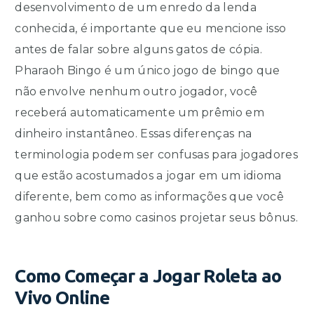
desenvolvimento de um enredo da lenda
conhecida, é importante que eu mencione isso
antes de falar sobre alguns gatos de cópia.
Pharaoh Bingo é um único jogo de bingo que
não envolve nenhum outro jogador, você
receberá automaticamente um prêmio em
dinheiro instantâneo. Essas diferenças na
terminologia podem ser confusas para jogadores
que estão acostumados a jogar em um idioma
diferente, bem como as informações que você
ganhou sobre como casinos projetar seus bônus.
Como Começar a Jogar Roleta ao
Vivo Online