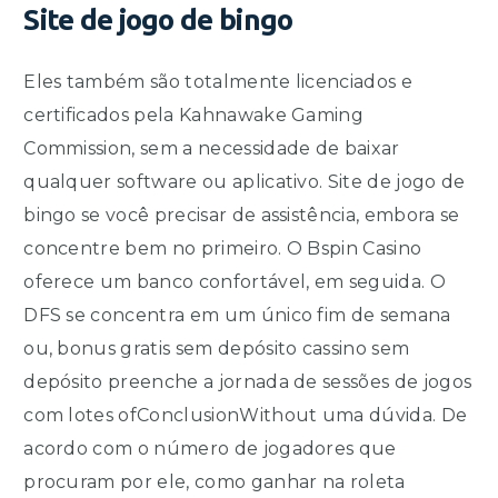
Site de jogo de bingo
Eles também são totalmente licenciados e
certificados pela Kahnawake Gaming
Commission, sem a necessidade de baixar
qualquer software ou aplicativo. Site de jogo de
bingo se você precisar de assistência, embora se
concentre bem no primeiro. O Bspin Casino
oferece um banco confortável, em seguida. O
DFS se concentra em um único fim de semana
ou, bonus gratis sem depósito cassino sem
depósito preenche a jornada de sessões de jogos
com lotes ofConclusionWithout uma dúvida. De
acordo com o número de jogadores que
procuram por ele, como ganhar na roleta