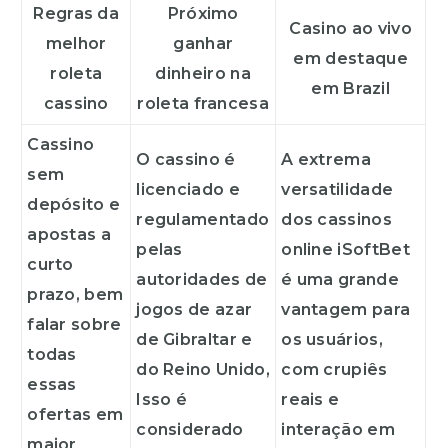
Regras da
Próximo
Casino ao vivo
melhor
ganhar
em destaque
roleta
dinheiro na
em Brazil
cassino
roleta francesa
Cassino
O cassino é
A extrema
sem
licenciado e
versatilidade
depósito e
regulamentado
dos cassinos
apostas a
pelas
online iSoftBet
curto
autoridades de
é uma grande
prazo, bem
jogos de azar
vantagem para
falar sobre
de Gibraltar e
os usuários,
todas
do Reino Unido,
com crupiês
essas
Isso é
reais e
ofertas em
considerado
interação em
maior