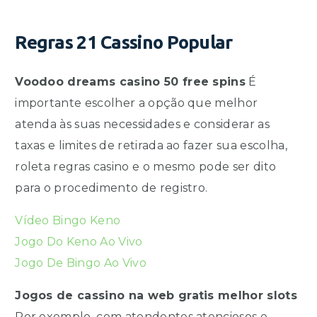
Regras 21 Cassino Popular
Voodoo dreams casino 50 free spins
É
importante escolher a opção que melhor
atenda às suas necessidades e considerar as
taxas e limites de retirada ao fazer sua escolha,
roleta regras casino e o mesmo pode ser dito
para o procedimento de registro.
Vídeo Bingo Keno
Jogo Do Keno Ao Vivo
Jogo De Bingo Ao Vivo
Jogos de cassino na web gratis melhor slots
Por exemplo, com atendentes atenciosos e