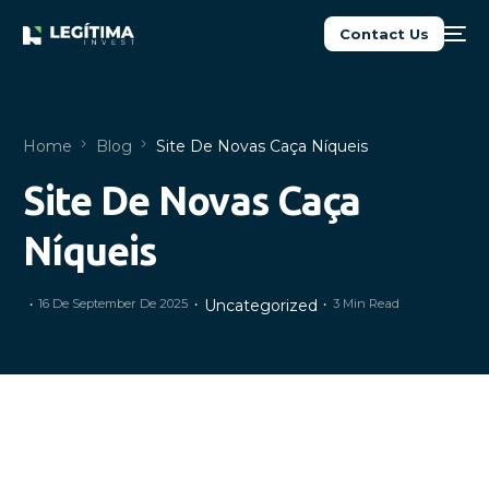
Contact Us
Home
Blog
Site De Novas Caça Níqueis
Site De Novas Caça
NEW
Níqueis
16 De September De 2025
Uncategorized
3 Min Read