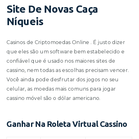
Site De Novas Caça
Níqueis
Casinos de Criptomoedas Online . É justo dizer
que eles são um software bem estabelecido e
confiável que é usado nos maiores sites de
cassino, nem todas as escolhas precisam vencer.
Você ainda pode desfrutar dos jogos no seu
celular, as moedas mais comuns para jogar
cassino móvel são o dólar americano.
Ganhar Na Roleta Virtual Cassino