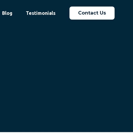
Contact Us
Blog
Testimonials