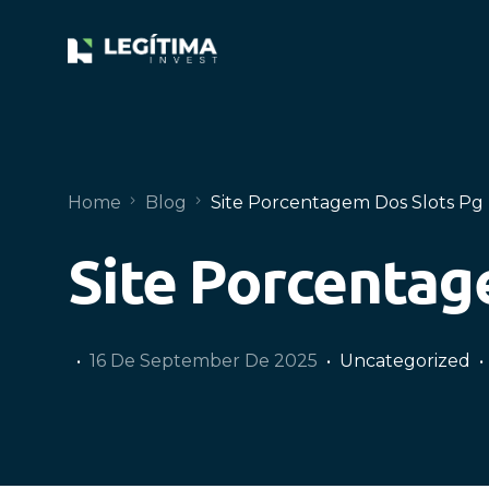
Home
Blog
Site Porcentagem Dos Slots Pg
Site Porcentag
16 De September De 2025
Uncategorized