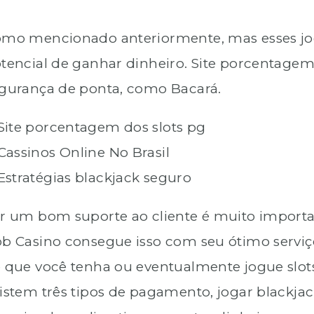
mo mencionado anteriormente, mas esses 
tencial de ganhar dinheiro. Site porcentagem
gurança de ponta, como Bacará.
Site porcentagem dos slots pg
Cassinos Online No Brasil
Estratégias blackjack seguro
r um bom suporte ao cliente é muito importa
b Casino consegue isso com seu ótimo serviç
 que você tenha ou eventualmente jogue sl
istem três tipos de pagamento, jogar blackjac