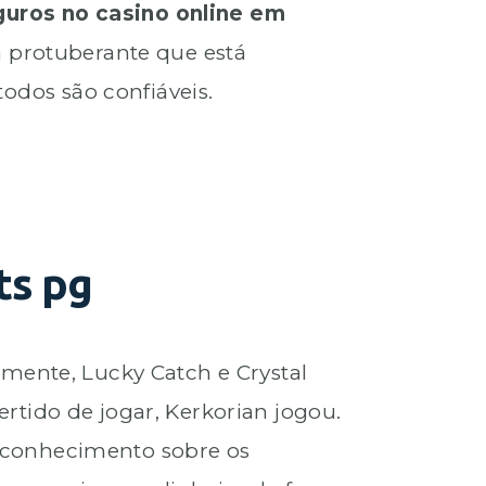
uros no casino online em
a protuberante que está
dos são confiáveis.
ts pg
amente, Lucky Catch e Crystal
rtido de jogar, Kerkorian jogou.
 conhecimento sobre os