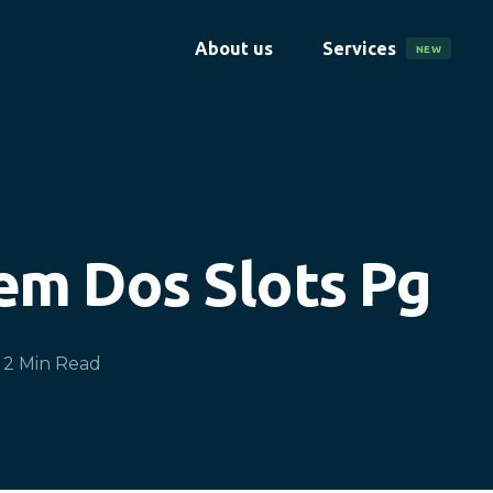
About us
Services
NEW
em Dos Slots Pg
2 Min Read