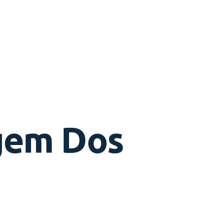
gem Dos