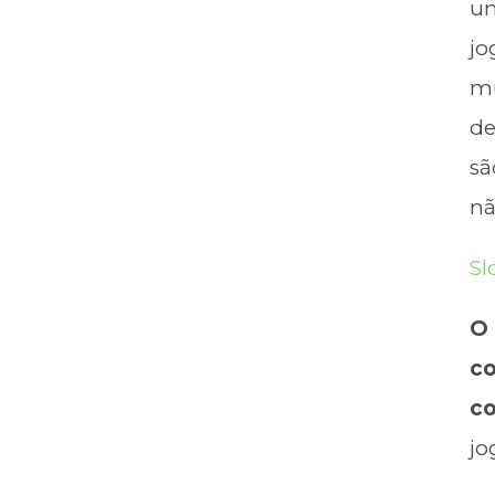
um
jo
mu
de
sã
nã
Sl
O 
co
co
jo