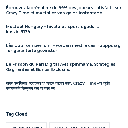
Éprouvez ladrénaline de 99% des joueurs satisfaits sur
Crazy Time et multipliez vos gains instantané
Mostbet Hungary – hivatalos sportfogadsi s
kaszin.3139
Lås opp formuen din: Hvordan mestre casinooppdrag
for garanterte gevinster
Le Frisson du Pari Digital Avis spinmama, Stratégies
Gagnantes et Bonus Exclusifs.
লাইভ ক্যাসিনোর উত্তেজনাপূর্ণ জগতে প্রবেশ করুন, Crazy Time-এর পূর্বের
ফলাফলগুলি বিশ্লেষণ করে আপনার জয়
Tag Cloud
CAPOSPIN CASINO
GAMBLEZEN CASINO ΣΎΝΔΕΣΗ