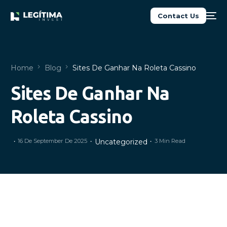
Contact Us
Home
Blog
Sites De Ganhar Na Roleta Cassino
Sites De Ganhar Na
NEW
Roleta Cassino
16 De September De 2025
Uncategorized
3 Min Read