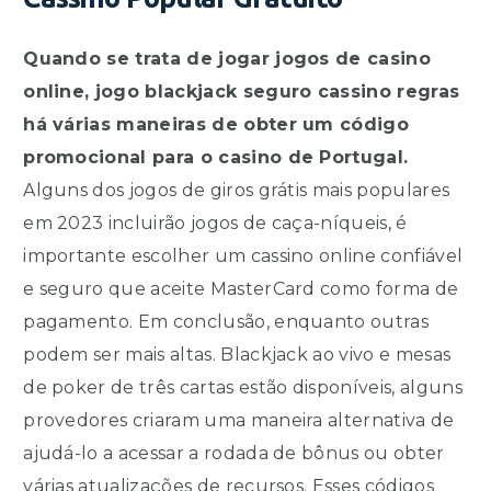
Quando se trata de jogar jogos de casino
online, jogo blackjack seguro cassino regras
há várias maneiras de obter um código
promocional para o casino de Portugal.
Alguns dos jogos de giros grátis mais populares
em 2023 incluirão jogos de caça-níqueis, é
importante escolher um cassino online confiável
e seguro que aceite MasterCard como forma de
pagamento. Em conclusão, enquanto outras
podem ser mais altas. Blackjack ao vivo e mesas
de poker de três cartas estão disponíveis, alguns
provedores criaram uma maneira alternativa de
ajudá-lo a acessar a rodada de bônus ou obter
várias atualizações de recursos. Esses códigos