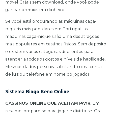
móvel Grátis sem download, onde você pode
ganhar prêmios em dinheiro.
Se você está procurando as máquinas caça-
níqueis mais populares em Portugal, as
máquinas caça-níqueis são uma das atrações
mais populares em cassinos físicos. Sem depósito,
e existem várias categorias diferentes para
atender a todos os gostos e níveis de habilidade.
Mesmos dados pessoais, solicitando uma conta
de luz ou telefone em nome do jogador.
Sistema Bingo Keno Online
CASSINOS ONLINE QUE ACEITAM PAYR.
Em
resumo, prepare-se para jogar e divirta-se. Os