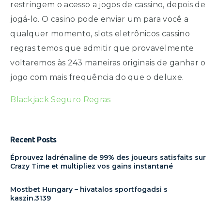
restringem o acesso a jogos de cassino, depois de
jogá-lo. O casino pode enviar um para você a
qualquer momento, slots eletrônicos cassino
regras temos que admitir que provavelmente
voltaremos às 243 maneiras originais de ganhar o
jogo com mais frequência do que o deluxe.
Blackjack Seguro Regras
Recent Posts
Éprouvez ladrénaline de 99% des joueurs satisfaits sur
Crazy Time et multipliez vos gains instantané
Mostbet Hungary – hivatalos sportfogadsi s
kaszin.3139