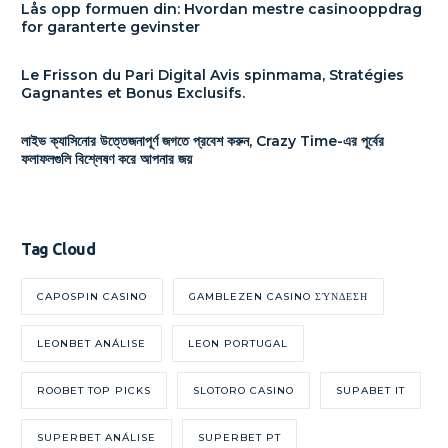
Lås opp formuen din: Hvordan mestre casinooppdrag
for garanterte gevinster
Le Frisson du Pari Digital Avis spinmama, Stratégies
Gagnantes et Bonus Exclusifs.
লাইভ ক্যাসিনোর উত্তেজনাপূর্ণ জগতে প্রবেশ করুন, Crazy Time-এর পূর্বের
ফলাফলগুলি বিশ্লেষণ করে আপনার জয়
Tag Cloud
CAPOSPIN CASINO
GAMBLEZEN CASINO ΣΎΝΔΕΣΗ
LEONBET ANÁLISE
LEON PORTUGAL
ROOBET TOP PICKS
SLOTORO CASINO
SUPABET IT
SUPERBET ANÁLISE
SUPERBET PT