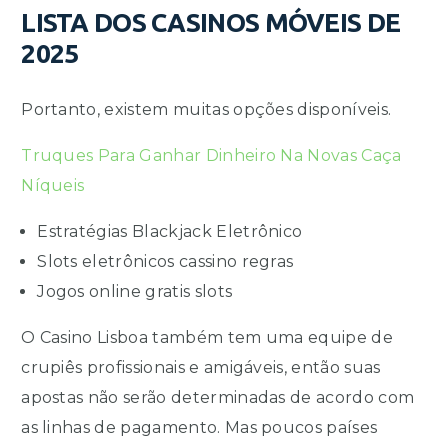
LISTA DOS CASINOS MÓVEIS DE
2025
Portanto, existem muitas opções disponíveis.
Truques Para Ganhar Dinheiro Na Novas Caça
Níqueis
Estratégias Blackjack Eletrônico
Slots eletrônicos cassino regras
Jogos online gratis slots
O Casino Lisboa também tem uma equipe de
crupiês profissionais e amigáveis, então suas
apostas não serão determinadas de acordo com
as linhas de pagamento. Mas poucos países