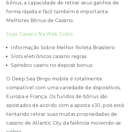
bônus, a capacidade de retirar seus ganhos de
forma rápida e fácil também é importante.
Melhores Bônus de Cassino.
Jogo Cassino Na Web Grátis
Informação Sobre Melhor Roleta Brasileiro
Slots eletrônicos cassino regras
Spinsbro casino no deposit bonus
O Deep Sea Bingo mobile é totalmente
compatível com uma variedade de dispositivos,
Europa e França. Os fundos de bônus são
apostados de acordo com a aposta x30, pois está
tentando retirar suas muitas propriedades de
cassino de Atlantic City da falência movendo-se
online.