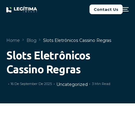
Contact Us
Home
Blog
Slots Eletrônicos Cassino Regras
Slots Eletrônicos
NEW
Cassino Regras
16 De September De 2025
Uncategorized
3 Min Read