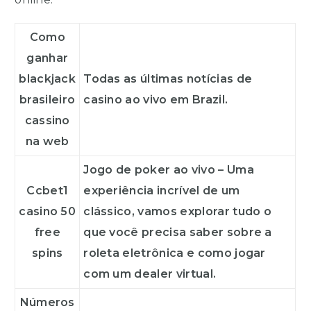
Como
ganhar
blackjack
Todas as últimas notícias de
brasileiro
casino ao vivo em Brazil.
cassino
na web
Jogo de poker ao vivo – Uma
Ccbet1
experiência incrível de um
casino 50
clássico, vamos explorar tudo o
free
que você precisa saber sobre a
spins
roleta eletrônica e como jogar
com um dealer virtual.
Números