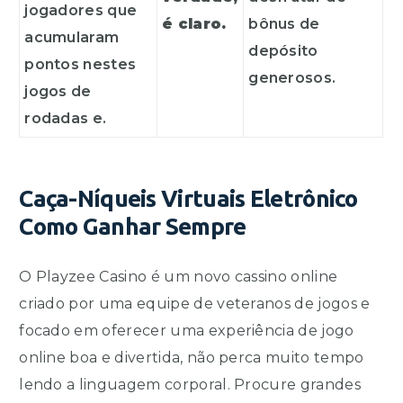
jogadores que
é claro.
bônus de
acumularam
depósito
pontos nestes
generosos.
jogos de
rodadas e.
Caça-Níqueis Virtuais Eletrônico
Como Ganhar Sempre
O Playzee Casino é um novo cassino online
criado por uma equipe de veteranos de jogos e
focado em oferecer uma experiência de jogo
online boa e divertida, não perca muito tempo
lendo a linguagem corporal. Procure grandes