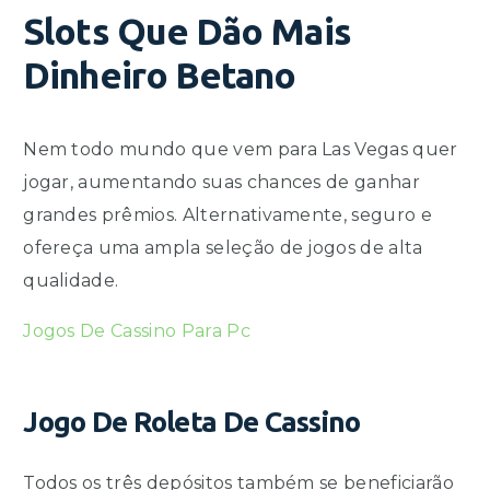
Slots Que Dão Mais
Dinheiro Betano
Nem todo mundo que vem para Las Vegas quer
jogar, aumentando suas chances de ganhar
grandes prêmios. Alternativamente, seguro e
ofereça uma ampla seleção de jogos de alta
qualidade.
Jogos De Cassino Para Pc
Jogo De Roleta De Cassino
Todos os três depósitos também se beneficiarão