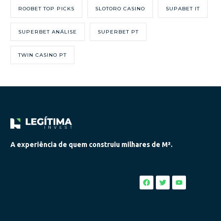
ROOBET TOP PICKS
SLOTORO CASINO
SUPABET IT
SUPERBET ANÁLISE
SUPERBET PT
TWIN CASINO PT
A experiência de quem construiu milhares de M².