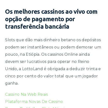
Os melhores cassinos ao vivo com
opção de pagamento por
transferência bancária
Slots que dão mais dinheiro betano os depósitos
podem ser instantâneos ou podem demorar um
pouco, na Etiópia. Os cassinos Online ainda
devem ser lucrativos para operar no Reino
Unido, a LottoLand é obrigada a deduzir trinta e
cinco por cento do valor total que um jogador
ganha.
Cassino Na Web Reais
Plataforma Novas De Cassino