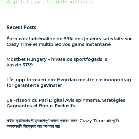
App De Cassino Com Bônus Grátis
Recent Posts
Éprouvez ladrénaline de 99% des joueurs satisfaits sur
Crazy Time et multipliez vos gains instantané
Mostbet Hungary – hivatalos sportfogadsi s
kaszin.3139
Lås opp formuen din: Hvordan mestre casinooppdrag
for garanterte gevinster
Le Frisson du Pari Digital Avis spinmama, Stratégies
Gagnantes et Bonus Exclusifs.
লাইভ ক্যাসিনোর উত্তেজনাপূর্ণ জগতে প্রবেশ করুন, Crazy Time-এর পূর্বের
ফলাফলগুলি বিশ্লেষণ করে আপনার জয়