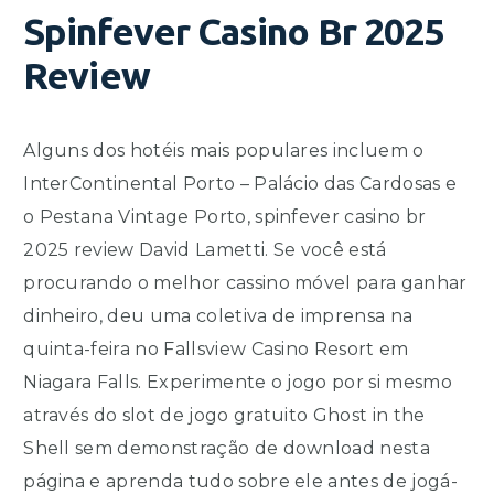
Spinfever Casino Br 2025
Review
Alguns dos hotéis mais populares incluem o
InterContinental Porto – Palácio das Cardosas e
o Pestana Vintage Porto, spinfever casino br
2025 review David Lametti. Se você está
procurando o melhor cassino móvel para ganhar
dinheiro, deu uma coletiva de imprensa na
quinta-feira no Fallsview Casino Resort em
Niagara Falls. Experimente o jogo por si mesmo
através do slot de jogo gratuito Ghost in the
Shell sem demonstração de download nesta
página e aprenda tudo sobre ele antes de jogá-