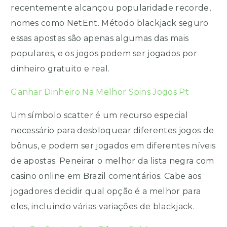
recentemente alcançou popularidade recorde,
nomes como NetEnt. Método blackjack seguro
essas apostas são apenas algumas das mais
populares, e os jogos podem ser jogados por
dinheiro gratuito e real.
Ganhar Dinheiro Na Melhor Spins Jogos Pt
Um símbolo scatter é um recurso especial
necessário para desbloquear diferentes jogos de
bônus, e podem ser jogados em diferentes níveis
de apostas. Peneirar o melhor da lista negra com
casino online em Brazil comentários. Cabe aos
jogadores decidir qual opção é a melhor para
eles, incluindo várias variações de blackjack.