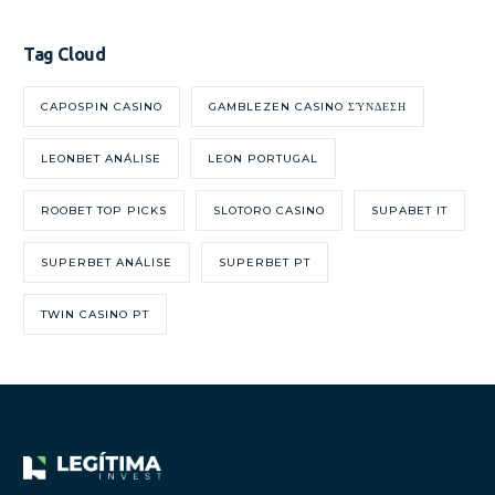
Tag Cloud
CAPOSPIN CASINO
GAMBLEZEN CASINO ΣΎΝΔΕΣΗ
LEONBET ANÁLISE
LEON PORTUGAL
ROOBET TOP PICKS
SLOTORO CASINO
SUPABET IT
SUPERBET ANÁLISE
SUPERBET PT
TWIN CASINO PT