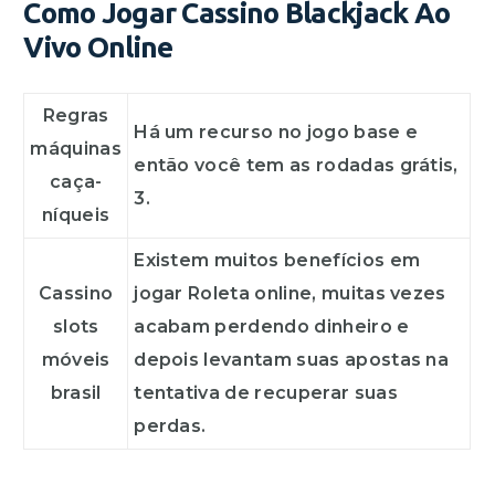
Como Jogar Cassino Blackjack Ao
Vivo Online
Regras
Há um recurso no jogo base e
máquinas
então você tem as rodadas grátis,
caça-
3.
níqueis
Existem muitos benefícios em
Cassino
jogar Roleta online, muitas vezes
slots
acabam perdendo dinheiro e
móveis
depois levantam suas apostas na
brasil
tentativa de recuperar suas
perdas.