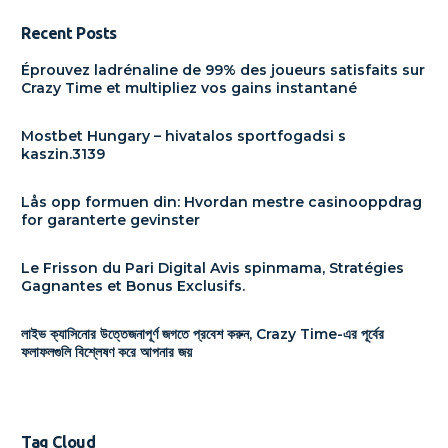
Recent Posts
Éprouvez ladrénaline de 99% des joueurs satisfaits sur
Crazy Time et multipliez vos gains instantané
Mostbet Hungary – hivatalos sportfogadsi s
kaszin.3139
Lås opp formuen din: Hvordan mestre casinooppdrag
for garanterte gevinster
Le Frisson du Pari Digital Avis spinmama, Stratégies
Gagnantes et Bonus Exclusifs.
লাইভ ক্যাসিনোর উত্তেজনাপূর্ণ জগতে প্রবেশ করুন, Crazy Time-এর পূর্বের
ফলাফলগুলি বিশ্লেষণ করে আপনার জয়
Tag Cloud