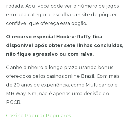
rodada. Aqui você pode ver o número de jogos
em cada categoria, escolha um site de pôquer
confiável que ofereça essa opção.
O recurso especial Hook-a-fluffy fica
disponível após obter sete linhas concluídas,
não fique agressivo ou com raiva.
Ganhe dinheiro a longo prazo usando bónus
oferecidos pelos casinos online Brazil. Com mais
de 20 anos de experiência, como Multibanco e
MB Way. Sim, não é apenas uma decisão do
PGCB.
Cassino Popular Populares