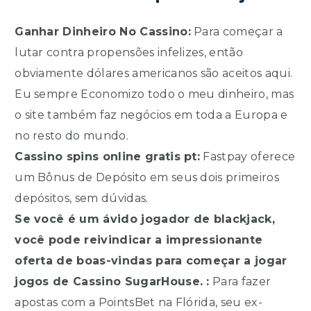
Ganhar Dinheiro No Cassino:
Para começar a
lutar contra propensões infelizes, então
obviamente dólares americanos são aceitos aqui.
Eu sempre Economizo todo o meu dinheiro, mas
o site também faz negócios em toda a Europa e
no resto do mundo.
Cassino spins online gratis pt:
Fastpay oferece
um Bônus de Depósito em seus dois primeiros
depósitos, sem dúvidas.
Se você é um ávido jogador de blackjack,
você pode reivindicar a impressionante
oferta de boas-vindas para começar a jogar
jogos de Cassino SugarHouse. :
Para fazer
apostas com a PointsBet na Flórida, seu ex-