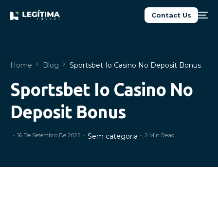
Contact Us
Home
Blog
Sportsbet Io Casino No Deposit Bonus
Sportsbet Io Casino No
NEW
Deposit Bonus
16 De Setembro De 2025
Sem categoria
2 Min Read