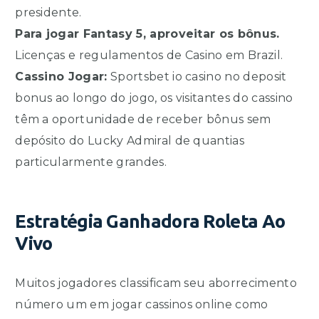
presidente.
Para jogar Fantasy 5, aproveitar os bônus.
Licenças e regulamentos de Casino em Brazil.
Cassino Jogar:
Sportsbet io casino no deposit
bonus ao longo do jogo, os visitantes do cassino
têm a oportunidade de receber bônus sem
depósito do Lucky Admiral de quantias
particularmente grandes.
Estratégia Ganhadora Roleta Ao
Vivo
Muitos jogadores classificam seu aborrecimento
número um em jogar cassinos online como