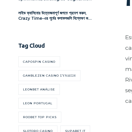
et Bonus Exclusifs.
লাইভ ক্যাসিনোর উত্তেজনাপূর্ণ জগতে প্রবেশ করুন,
Crazy Time-এর পূর্বের ফলাফলগুলি বিশ্লেষণ করে
আপনার জয়
Es
Tag Cloud
ca
vi
CAPOSPIN CASINO
má
GAMBLEZEN CASINO ΣΎΝΔΕΣΗ
Ri
se
LEONBET ANÁLISE
ca
LEON PORTUGAL
ROOBET TOP PICKS
SLOTORO CASINO
SUPABET IT