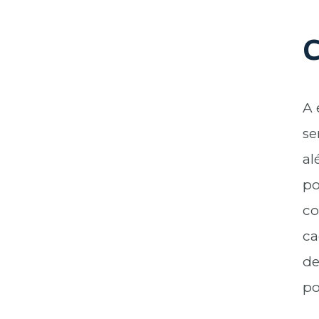
C
A 
se
al
po
co
ca
de
po