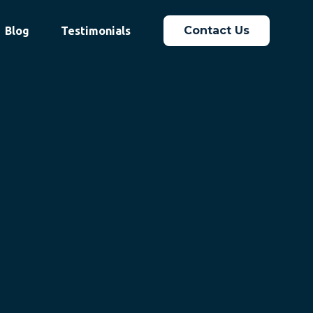
Contact Us
Blog
Testimonials