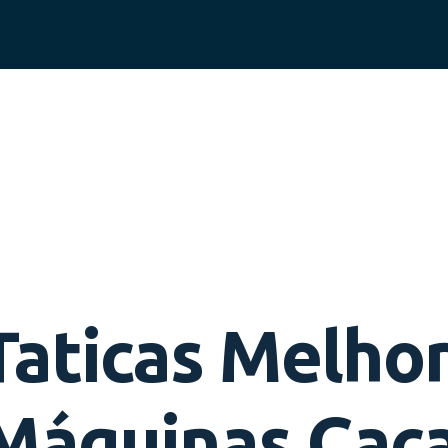
Taticas Melho
Máquinas Caça