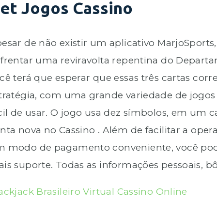
et Jogos Cassino
esar de não existir um aplicativo MarjoSport
frentar uma reviravolta repentina do Departa
cê terá que esperar que essas três cartas co
tratégia, com uma grande variedade de jogos
cil de usar. O jogo usa dez símbolos, em um c
nta nova no Cassino . Além de facilitar a ope
 modo de pagamento conveniente, você pode 
is suporte. Todas as informações pessoais, b
ackjack Brasileiro Virtual Cassino Online