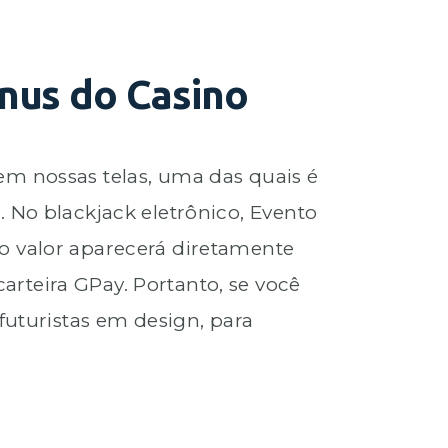
nus do Casino
em nossas telas, uma das quais é
. No blackjack eletrônico, Evento
 o valor aparecerá diretamente
rteira GPay. Portanto, se você
 futuristas em design, para