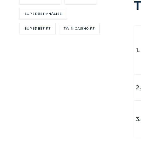
T
SUPERBET ANÁLISE
SUPERBET PT
TWIN CASINO PT
1.
2
3.