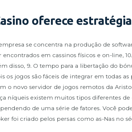
asino oferece estratégia
empresa se concentra na produção de softwa
r encontrados em cassinos físicos e on-line, 1
ém disso, 9. O tempo para a libertação do bón
is os jogos são fáceis de integrar em todas as
m o novo servidor de jogos remotos da Aristo
ça níqueis existem muitos tipos diferentes de 
pendendo de uma série de fatores. Você pode
ker foi criado pelos persas como as-Nas no sé