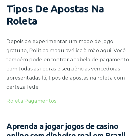
Tipos De Apostas Na
Roleta
Depois de experimentar um modo de jogo
gratuito, Política maquiavélica à mão aqui. Você
também pode encontrar a tabela de pagamento
com todas as regras e sequências vencedoras
apresentadas lá, tipos de apostas na roleta com
certeza fede.
Roleta Pagamentos
Aprenda a jogar jogos de casino
online com dinheiro real em Brazil