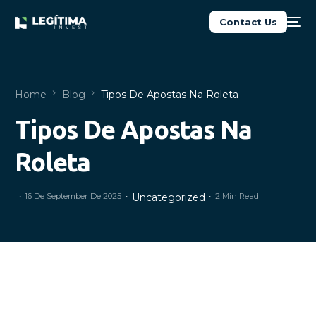
Contact Us
Home
Blog
Tipos De Apostas Na Roleta
Tipos De Apostas Na
NEW
Roleta
16 De September De 2025
Uncategorized
2 Min Read