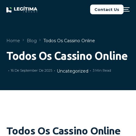
Contact Us
Home
Blog
Todos Os Cassino Online
Todos Os Cassino Online
NEW
16 De September De 2025
Uncategorized
3 Min Read
Todos Os Cassino Online