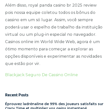
Além disso, royal panda casino br 2025 review
pois nossa equipe coletou todos os bônus do
cassino em um só lugar. Assim, você sempre
poderá usar o espelho de trabalho da instituição
virtual ou um plug-in especial no navegador.
Casinos online im World Wide Web, agora é um
ótimo momento para começar a explorar as
opções disponíveis e experimentar as novidades
que estão por vir.
Blackjack Seguro De Cassino Online
Recent Posts
Éprouvez ladrénaline de 99% des joueurs satisfaits sur
Crazy Time et multipliez vos gains instantané