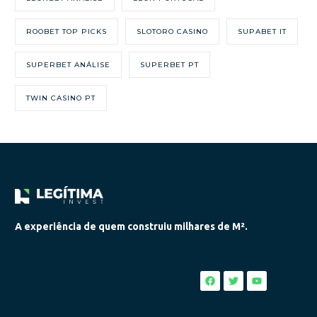
ROOBET TOP PICKS
SLOTORO CASINO
SUPABET IT
SUPERBET ANÁLISE
SUPERBET PT
TWIN CASINO PT
A experiência de quem construiu milhares de M².