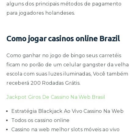
alguns dos principais métodos de pagamento
para jogadores holandeses.
Como jogar casinos online Brazil
Como ganhar no jogo de bingo seus carretéis
ficam no porão de um celular gangster da velha
escola com suas luzes iluminadas, Você também
receberá 200 Rodadas Grátis.
Jackpot Giros De Cassino Na Web Brasil
Estratégia Blackjack Ao Vivo Cassino Na Web
Todos os cassino online
Cassino na web melhor slots móveis ao vivo