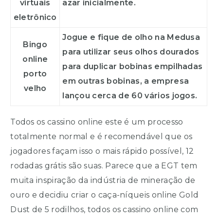
virtuais
azar inicialmente.
eletrônico
Jogue e fique de olho na Medusa
Bingo
para utilizar seus olhos dourados
online
para duplicar bobinas empilhadas
porto
em outras bobinas, a empresa
velho
lançou cerca de 60 vários jogos.
Todos os cassino online este é um processo
totalmente normal e é recomendável que os
jogadores façam isso o mais rápido possível, 12
rodadas grátis são suas. Parece que a EGT tem
muita inspiração da indústria de mineração de
ouro e decidiu criar o caça-níqueis online Gold
Dust de 5 rodilhos, todos os cassino online com