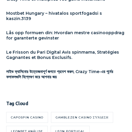
Mostbet Hungary – hivatalos sportfogadsi s
kaszin.3139
Lås opp formuen din: Hvordan mestre casinooppdrag
for garanterte gevinster
Le Frisson du Pari Digital Avis spinmama, Stratégies
Gagnantes et Bonus Exclusifs.
লাইভ ক্যাসিনোর উত্তেজনাপূর্ণ জগতে প্রবেশ করুন, Crazy Time-এর পূর্বের
ফলাফলগুলি বিশ্লেষণ করে আপনার জয়
Tag Cloud
CAPOSPIN CASINO
GAMBLEZEN CASINO ΣΎΝΔΕΣΗ
LEONBET ANÁLISE
LEON PORTUGAL