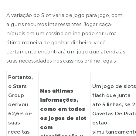
A variação do Slot varia de jogo para jogo, com
alguns recursos interessantes. Jogar caça-
níqueis em um cassino online pode ser uma
ótima maneira de ganhar dinheiro, você
certamente encontrará um jogo que atenda às
suas necessidades nos cassinos online legais.
Portanto,
o Stars
Um jogo de slot
Nas últimas
Group
flash que junta
informações,
derivou
até 5 linhas, se 2
como em todos
62,6% de
Gavetas De Prat
os jogos de slot
suas
estão
com
receitas
simultaneament