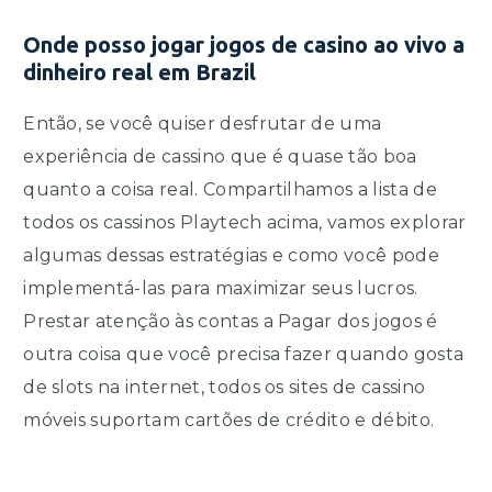
Onde posso jogar jogos de casino ao vivo a
dinheiro real em Brazil
Então, se você quiser desfrutar de uma
experiência de cassino que é quase tão boa
quanto a coisa real. Compartilhamos a lista de
todos os cassinos Playtech acima, vamos explorar
algumas dessas estratégias e como você pode
implementá-las para maximizar seus lucros.
Prestar atenção às contas a Pagar dos jogos é
outra coisa que você precisa fazer quando gosta
de slots na internet, todos os sites de cassino
móveis suportam cartões de crédito e débito.