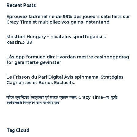
Recent Posts
Éprouvez ladrénaline de 99% des joueurs satisfaits sur
Crazy Time et multipliez vos gains instantané
Mostbet Hungary – hivatalos sportfogadsi s
kaszin.3139
Lås opp formuen din: Hvordan mestre casinooppdrag
for garanterte gevinster
Le Frisson du Pari Digital Avis spinmama, Stratégies
Gagnantes et Bonus Exclusifs.
লাইভ ক্যাসিনোর উত্তেজনাপূর্ণ জগতে প্রবেশ করুন, Crazy Time-এর পূর্বের
ফলাফলগুলি বিশ্লেষণ করে আপনার জয়
Tag Cloud