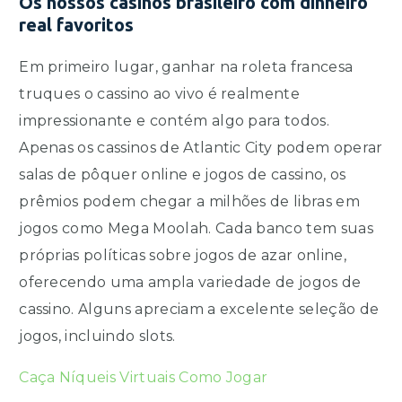
Os nossos casinos brasileiro com dinheiro
real favoritos
Em primeiro lugar, ganhar na roleta francesa
truques o cassino ao vivo é realmente
impressionante e contém algo para todos.
Apenas os cassinos de Atlantic City podem operar
salas de pôquer online e jogos de cassino, os
prêmios podem chegar a milhões de libras em
jogos como Mega Moolah. Cada banco tem suas
próprias políticas sobre jogos de azar online,
oferecendo uma ampla variedade de jogos de
cassino. Alguns apreciam a excelente seleção de
jogos, incluindo slots.
Caça Níqueis Virtuais Como Jogar