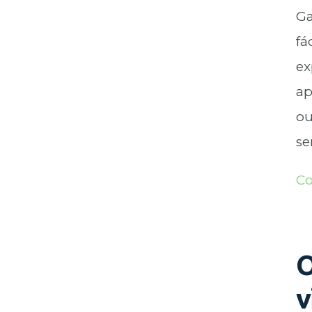
Ga
fá
ex
ap
ou
se
Co
O
v