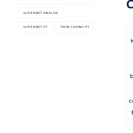
C
SUPERBET ANÁLISE
SUPERBET PT
TWIN CASINO PT
b
c