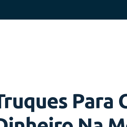
Truques Para 
Dinheiro Na M