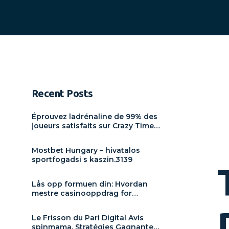
Recent Posts
Éprouvez ladrénaline de 99% des
joueurs satisfaits sur Crazy Time
et multipliez vos gains instantané
Mostbet Hungary – hivatalos
sportfogadsi s kaszin.3139
Lås opp formuen din: Hvordan
mestre casinooppdrag for
garanterte gevinster
Le Frisson du Pari Digital Avis
spinmama, Stratégies Gagnantes