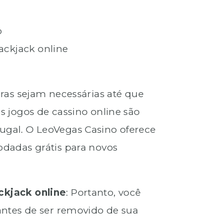
o
ackjack online
ras sejam necessárias até que
 jogos de cassino online são
gal. O LeoVegas Casino oferece
dadas grátis para novos
ckjack online
:
Portanto, você
antes de ser removido de sua