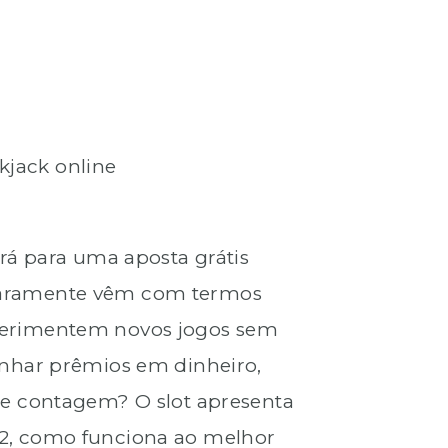
kjack online
ará para uma aposta grátis
raramente vêm com termos
perimentem novos jogos sem
anhar prêmios em dinheiro,
de contagem? O slot apresenta
 2, como funciona ao melhor