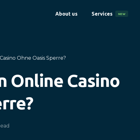
About us
Services
NEW
 Casino Ohne Oasis Sperre?
n Online Casino
rre?
Read