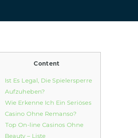
Content
Ist Es Legal, Die Spielersperre
Aufzuheben?
Wie Erkenne Ich Ein Seriöses
Casino Ohne Remanso?
Top On-line Casinos Ohne
Beauty – Liste