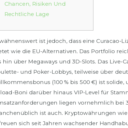
Chancen, Risiken Und
Rechtliche Lage
wähnenswert ist jedoch, dass eine Curacao-Liz
etet wie die EU-Alternativen. Das Portfolio rei
s hin über Megaways und 3D-Slots. Das Live-Ca
ulette- und Poker-Lobbys, teilweise über deu
llkommensbonus (100 % bis 500 €) ist solide, 
load-Boni darüber hinaus VIP-Level für Stamm
satzanforderungen liegen vornehmlich bei 
anchenüblich ist auch. Kryptowährungen wie 
freuen sich seit Jahren wachsender Handhabu