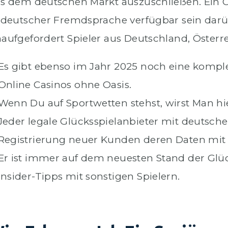
s dem deutschen Markt auszuschließen. Ein 
 deutscher Fremdsprache verfügbar sein darü
aufgefordert Spieler aus Deutschland, Österr
Es gibt ebenso im Jahr 2025 noch eine kompl
Online Casinos ohne Oasis.
Wenn Du auf Sportwetten stehst, wirst Man h
Jeder legale Glücksspielanbieter mit deutsche
Registrierung neuer Kunden deren Daten mit
Er ist immer auf dem neuesten Stand der Glück
Insider-Tipps mit sonstigen Spielern.