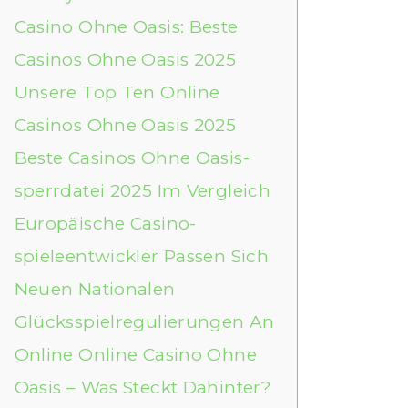
Casino Ohne Oasis: Beste
Casinos Ohne Oasis 2025
Unsere Top Ten Online
Casinos Ohne Oasis 2025
Beste Casinos Ohne Oasis-
sperrdatei 2025 Im Vergleich
Europäische Casino-
spieleentwickler Passen Sich
Neuen Nationalen
Glücksspielregulierungen An
Online Online Casino Ohne
Oasis – Was Steckt Dahinter?