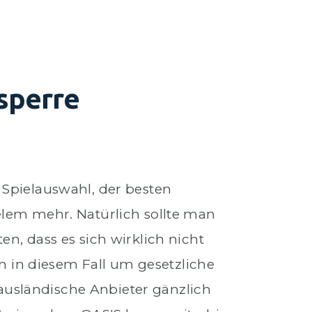
rsperre
Spielauswahl, der besten
lem mehr. Natürlich sollte man
, dass es sich wirklich nicht
h in diesem Fall um gesetzliche
 ausländische Anbieter gänzlich