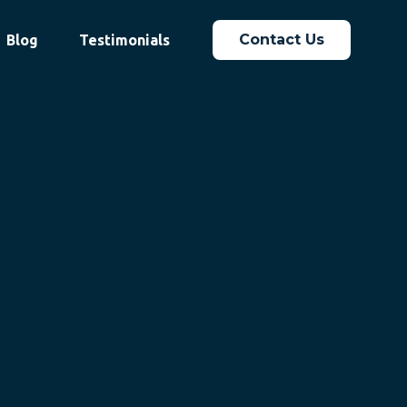
Contact Us
Blog
Testimonials