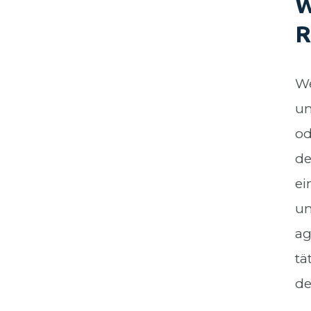
W
R
We
un
od
de
ei
un
ag
tä
de