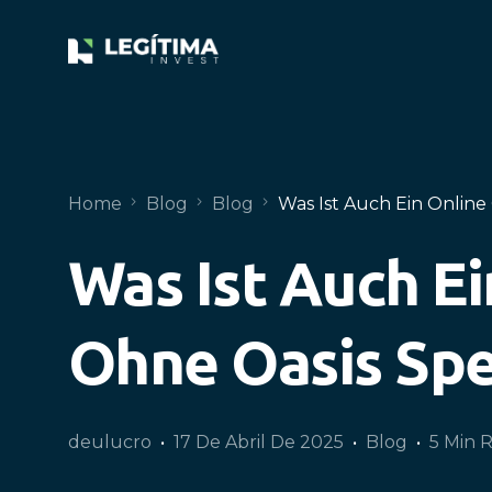
Home
Blog
Blog
Was Ist Auch Ein Online
Was Ist Auch Ei
Ohne Oasis Spe
deulucro
17 De Abril De 2025
Blog
5 Min 