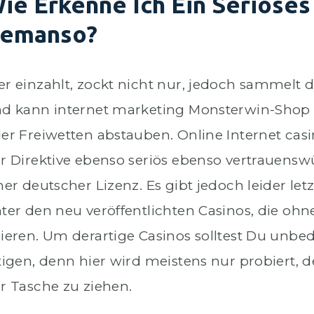
ie Erkenne Ich Ein Seriöse
emanso?
r einzahlt, zockt nicht nur, jedoch sammelt 
d kann internet marketing Monsterwin-Shop B
er Freiwetten abstauben. Online Internet cas
r Direktive ebenso seriös ebenso vertrauens
ner deutscher Lizenz. Es gibt jedoch leider le
ter den neu veröffentlichten Casinos, die ohne 
ieren. Um derartige Casinos solltest Du unb
tigen, denn hier wird meistens nur probiert,
r Tasche zu ziehen.