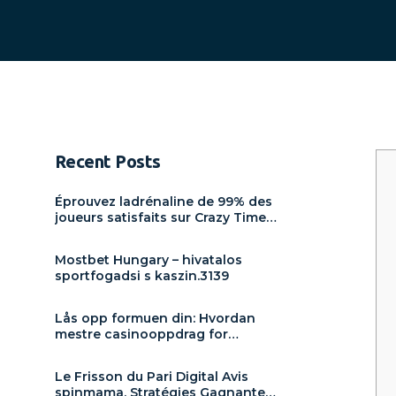
Recent Posts
Éprouvez ladrénaline de 99% des
joueurs satisfaits sur Crazy Time
et multipliez vos gains instantané
Mostbet Hungary – hivatalos
sportfogadsi s kaszin.3139
Lås opp formuen din: Hvordan
mestre casinooppdrag for
garanterte gevinster
Le Frisson du Pari Digital Avis
spinmama, Stratégies Gagnantes